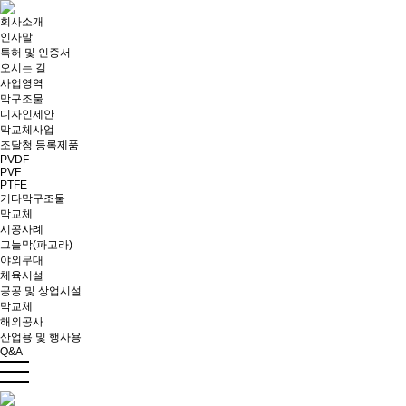
회사소개
인사말
특허 및 인증서
오시는 길
사업영역
막구조물
디자인제안
막교체사업
조달청 등록제품
PVDF
PVF
PTFE
기타막구조물
막교체
시공사례
그늘막(파고라)
야외무대
체육시설
공공 및 상업시설
막교체
해외공사
산업용 및 행사용
Q&A