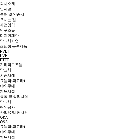
회사소개
인사말
특허 및 인증서
오시는 길
사업영역
막구조물
디자인제안
막교체사업
조달청 등록제품
PVDF
PVF
PTFE
기타막구조물
막교체
시공사례
그늘막(파고라)
야외무대
체육시설
공공 및 상업시설
막교체
해외공사
산업용 및 행사용
Q&A
Q&A
그늘막(파고라)
야외무대
체육시설