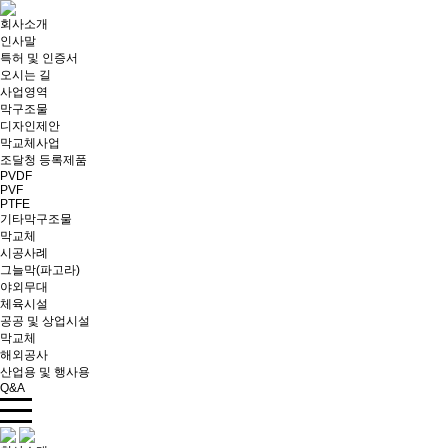
회사소개
인사말
특허 및 인증서
오시는 길
사업영역
막구조물
디자인제안
막교체사업
조달청 등록제품
PVDF
PVF
PTFE
기타막구조물
막교체
시공사례
그늘막(파고라)
야외무대
체육시설
공공 및 상업시설
막교체
해외공사
산업용 및 행사용
Q&A