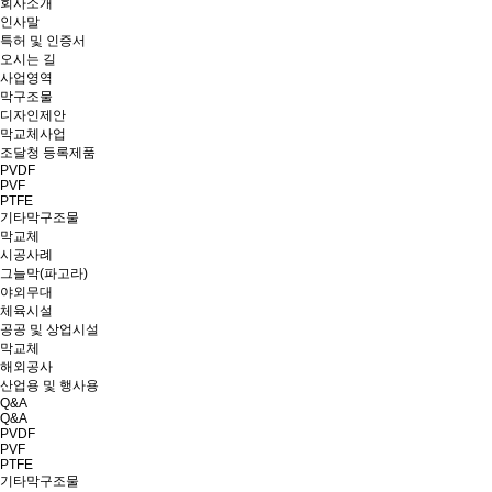
회사소개
인사말
특허 및 인증서
오시는 길
사업영역
막구조물
디자인제안
막교체사업
조달청 등록제품
PVDF
PVF
PTFE
기타막구조물
막교체
시공사례
그늘막(파고라)
야외무대
체육시설
공공 및 상업시설
막교체
해외공사
산업용 및 행사용
Q&A
Q&A
PVDF
PVF
PTFE
기타막구조물