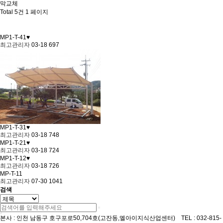
막교체
Total 5건
1 페이지
MP1-T-41♥
최고관리자
03-18
697
MP1-T-31♥
최고관리자
03-18
748
MP1-T-21♥
최고관리자
03-18
724
MP1-T-12♥
최고관리자
03-18
726
MP-T-11
최고관리자
07-30
1041
검색
본사 : 인천 남동구 호구포로50,704호(고잔동,엘아이지식산업센터) TEL : 032-815-