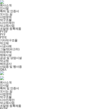
회사소개
인사말
특허 및 인증서
오시는 길
사업영역
막구조물
디자인제안
막교체사업
조달청 등록제품
PVDF
PVF
PTFE
기타막구조물
막교체
시공사례
그늘막(파고라)
야외무대
체육시설
공공 및 상업시설
막교체
해외공사
산업용 및 행사용
Q&A
회사소개
인사말
특허 및 인증서
오시는 길
사업영역
막구조물
디자인제안
막교체사업
조달청 등록제품
PVDF