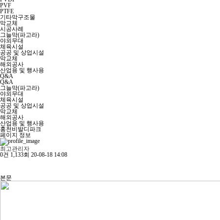
PVF
PTFE
기타막구조물
막교체
시공사례
그늘막(파고라)
야외무대
체육시설
공공 및 상업시설
막교체
해외공사
산업용 및 행사용
Q&A
Q&A
그늘막(파고라)
야외무대
체육시설
공공 및 상업시설
막교체
해외공사
산업용 및 행사용
홍천비발디파크
페이지 정보
최고관리자
0건
1,133회
20-08-18 14:08
본문