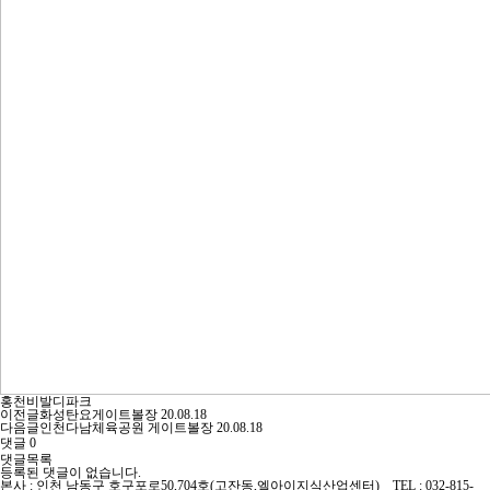
홍천비발디파크
이전글
화성탄요게이트볼장
20.08.18
다음글
인천다남체육공원 게이트볼장
20.08.18
댓글
0
댓글목록
등록된 댓글이 없습니다.
본사 : 인천 남동구 호구포로50,704호(고잔동,엘아이지식산업센터) TEL : 032-815-