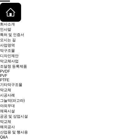
회사소개
인사말
특허 및 인증서
오시는 길
사업영역
막구조물
디자인제안
막교체사업
조달청 등록제품
PVDF
PVF
PTFE
기타막구조물
막교체
시공사례
그늘막(파고라)
야외무대
체육시설
공공 및 상업시설
막교체
해외공사
산업용 및 행사용
Q&A