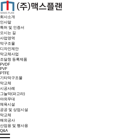
회사소개
인사말
특허 및 인증서
오시는 길
사업영역
막구조물
디자인제안
막교체사업
조달청 등록제품
PVDF
PVF
PTFE
기타막구조물
막교체
시공사례
그늘막(파고라)
야외무대
체육시설
공공 및 상업시설
막교체
해외공사
산업용 및 행사용
Q&A