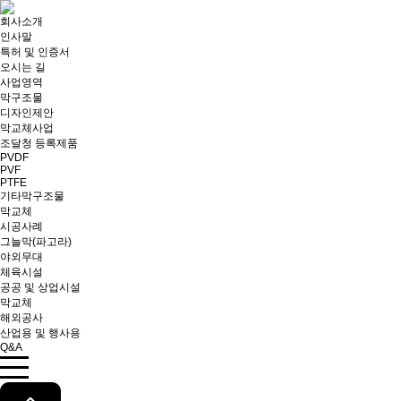
회사소개
인사말
특허 및 인증서
오시는 길
사업영역
막구조물
디자인제안
막교체사업
조달청 등록제품
PVDF
PVF
PTFE
기타막구조물
막교체
시공사례
그늘막(파고라)
야외무대
체육시설
공공 및 상업시설
막교체
해외공사
산업용 및 행사용
Q&A