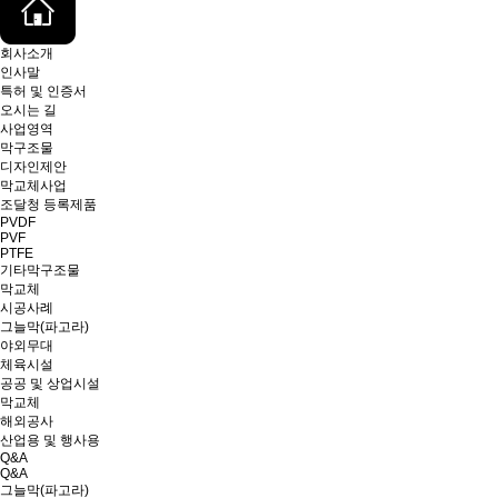
회사소개
인사말
특허 및 인증서
오시는 길
사업영역
막구조물
디자인제안
막교체사업
조달청 등록제품
PVDF
PVF
PTFE
기타막구조물
막교체
시공사례
그늘막(파고라)
야외무대
체육시설
공공 및 상업시설
막교체
해외공사
산업용 및 행사용
Q&A
Q&A
그늘막(파고라)