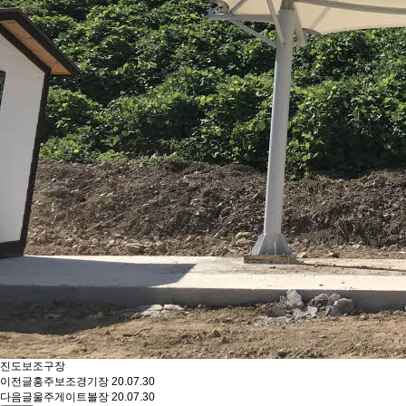
진도보조구장
이전글
홍주보조경기장
20.07.30
다음글
울주게이트볼장
20.07.30