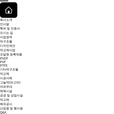
회사소개
인사말
특허 및 인증서
오시는 길
사업영역
막구조물
디자인제안
막교체사업
조달청 등록제품
PVDF
PVF
PTFE
기타막구조물
막교체
시공사례
그늘막(파고라)
야외무대
체육시설
공공 및 상업시설
막교체
해외공사
산업용 및 행사용
Q&A