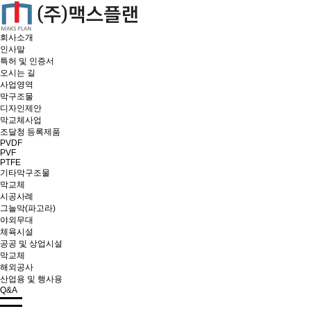
회사소개
인사말
특허 및 인증서
오시는 길
사업영역
막구조물
디자인제안
막교체사업
조달청 등록제품
PVDF
PVF
PTFE
기타막구조물
막교체
시공사례
그늘막(파고라)
야외무대
체육시설
공공 및 상업시설
막교체
해외공사
산업용 및 행사용
Q&A